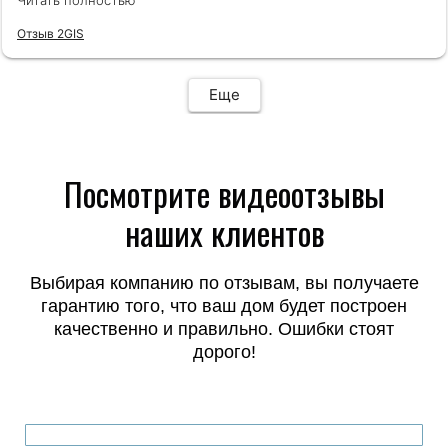
Читать полностью
подтвердила мой выбор компании! Спасибо. Идём
на строительство дома мечты!
Отзыв 2GIS
Еще
Посмотрите видеоотзывы
наших клиентов
Выбирая компанию по отзывам, вы получаете
гарантию того, что ваш дом будет
построен
качественно и правильно. Ошибки стоят
дорого!