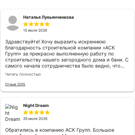
Наталья Лукьянченкова
15 июля 2026
Здравствуйте! Хочу выразить искреннюю
благодарность строительной компании «АСК
Групп» за прекрасно выполненную работу по
строительству нашего загородного дома и бани. С
самого начала сотрудничества было видно, что
команда работает профессионально и с большим
Читать полностью
вниманием к деталям. Все этапы — от
проектирования до сдачи объектов — были
Отзыв 2GIS
организованы четко и прозрачно. Нам подробно
объясняли каждый шаг, помогали с выбором
материалов и всегда были на связи для
Night Dream
консультаций. Отдельно хочется отметить
качество строительства. Все объекты выполнены
26 июня 2026
очень добротно: ровные стены, аккуратная
отделка, надежные инженерные системы. Видно,
Обратились в компанию АСК Групп. Большое
что компания не экономит на качестве и