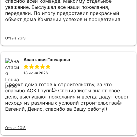
спасибо всей команде. Максиму отдельное
действительно отвечает за результат своей
уважение. Выслушал все наши пожелания,
работы. Дом-баню мы успели закончить уже
переделки. По итогу предоставил прекрасный
полностью с внутренней отделкой: она получилась
объект дома Компании успехов и процветания
удачной — продуманная планировка, отличная
теплоизоляция и уютная атмосфера, в которой
приятно отдыхать уже сейчас всей семьей. Также
Отзыв 2GIS
важно подчеркнуть соблюдение сроков. Все
работы были завершены точно в оговоренное
время, без задержек и неприятных сюрпризов, что
в сфере строительства встречается не так часто и
Анастасия Гончарова
особенно ценно. Остались исключительно
положительные впечатления от сотрудничества с
18 июня 2026
Колбиным Александром (прораб-профессионал),
Терешенковой Евгенией (менеджер),Алексеевой
Проект дома готов к строительству, за что
Татьяной (архитектор) и всей дружной командой
спасибо АСК Групп💥 Специалисты знают своё
АСК-Групп. Рекомендуем АСК всем, кто ищет
дело, выслушают пожелания и всегда дадут совет
надежных строителей и хочет получить
исходя из различных условий строительства👍
качественный результат без лишних нервов.
Евгений, Денис, спасибо за Вашу работу!)
Отзыв 2GIS