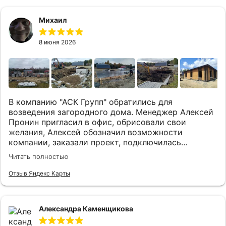
Михаил
8 июня 2026
В компанию "АСК Групп" обратились для
возведения загородного дома. Менеджер Алексей
Пронин пригласил в офис, обрисовали свои
желания, Алексей обозначил возможности
компании, заказали проект, подключилась
Архитектор Татьяна Алексеева, выслушала наши
Читать полностью
хотелки,в процессе работы над проектом очень
грамотно объясняла правки технические и
Отзыв Яндекс Карты
архитектурные. Согласовали нюансы и начали
работу по первому этапу: фундамент. Работы
курировал Александр Колбин, грамотный и
Александра Каменщикова
опытный прораб. Фундамент готов был за 10 дней,
начиная от выемки торфа до заливки! Большое