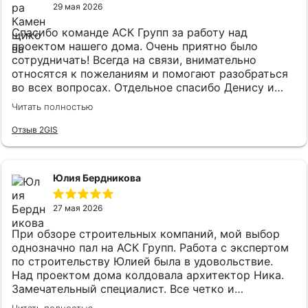
29 мая 2026
спасибо всей команде причастной к данному
этапу! Завезли материалы для стен, также хочется
Спасибо команде АСК Групп за работу над
выразить благодарность Александру Туркину и его
проектом нашего дома. Очень приятно было
команде ! Для весенних работ всё сделано!
сотрудничать! Всегда на связи, внимательно
Спасибо всей команде "АСК-ГРУПП"!!! Дополняю
относятся к пожеланиям и помогают разобраться
отзыв: 21 апреля начали работы по возведению
во всех вопросах. Отдельное спасибо Денису и
стен..., 21 мая коробка под крышей!!! Двигаемся
Евгению за профессионализм, терпение и
дальше!
Читать полностью
понимание ☺️ Остались очень хорошие
впечатления от работы с компанией, поэтому
Отзыв 2GIS
продолжаем дальнейшее сотрудничество уже по
строительству дома. Надеемся, что и дальше всё
пройдет так же хорошо 🤞 🤞
Юлия Бердникова
27 мая 2026
При обзоре строительных компаний, мой выбор
однозначно пал на АСК Групп. Работа с экспертом
по строительству Юлией была в удовольствие.
Над проектом дома колдовала архитектор Ника.
Замечательный специалист. Все четко и
профессионально. Встреча с прорабом только